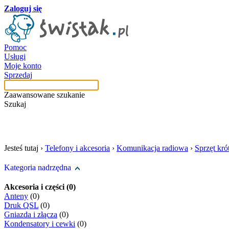
Zaloguj się
Pomoc
Usługi
Moje konto
Sprzedaj
Zaawansowane szukanie
Szukaj
szukaj w tej kategori
Jesteś tutaj ›
Telefony i akcesoria
›
Komunikacja radiowa
›
Sprzęt kró
Kategoria nadrzędna
Akcesoria i części (0)
Anteny
(0)
Druk QSL
(0)
Gniazda i złącza
(0)
Kondensatory i cewki
(0)