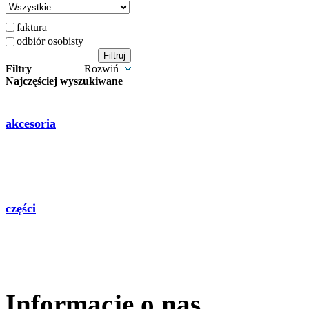
faktura
odbiór osobisty
Filtry
Rozwiń
Najczęściej wyszukiwane
akcesoria
części
Informacje o nas