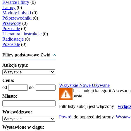
Kwarce i filtry
(0)
Lampy
(0)
Moduły i płytki
(0)
Półprzewodniki
(0)
Przewody
(0)
Pozostałe
(0)
Literatura i instrukcje
(0)
Radiostacje
(0)
Pozostałe
(0)
Filtry podstawowe
Zwiń
Aukcje typu:
Cena:
Wszystkie
Nowe
Używane
od
do
Lista aukcji kategorii Akcesoria 
pusta.
Miasto:
Filtr listy aukcji jest włączony -
wyłącz 
Województwo:
Powrót
do poprzedniej strony.
Wystaw
Wystawione w ciągu: