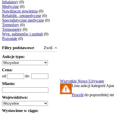
Inhalatory
(0)
Medyczne
(0)
Nawilżacze powietrza
(0)
Rehabilit., ortopedyczne
(0)
Specjalistyczne medyczne
(0)
Termofory
(0)
Termometry
(0)
Wyp. gabinetów i szpitali
(0)
Pozostałe
(0)
Filtry podstawowe
Zwiń
Aukcje typu:
Cena:
od
do
Wszystkie
Nowe
Używane
Miasto:
Lista aukcji kategorii Apa
Powrót
do poprzedniej st
Województwo:
Wystawione w ciągu: