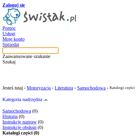
Zaloguj się
Pomoc
Usługi
Moje konto
Sprzedaj
Zaawansowane szukanie
Szukaj
szukaj w tej kategori
Jesteś tutaj ›
Motoryzacja
›
Literatura
›
Samochodowa
›
Katalogi części
Kategoria nadrzędna
Samochodowa
(0)
Historia
(0)
Instrukcje napraw
(0)
Instrukcje obsługi
(0)
Katalogi części (0)