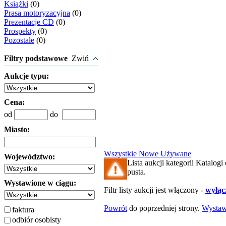
Książki
(0)
Prasa motoryzacyjna
(0)
Prezentacje CD
(0)
Prospekty
(0)
Pozostałe
(0)
Filtry podstawowe
Zwiń
Aukcje typu:
Cena:
od
do
Miasto:
Wszystkie
Nowe
Używane
Województwo:
Lista aukcji kategorii Katalogi 
pusta.
Wystawione w ciągu:
Filtr listy aukcji jest włączony -
wyłącz
Powrót
do poprzedniej strony.
Wysta
faktura
odbiór osobisty