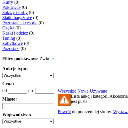
Kufry
(0)
Pokrowce
(0)
Sakwy i torby
(0)
Siatki bagażowe
(0)
Pozostałe akcesoria
(0)
Części
(0)
Kaski i odzież
(0)
Tuning
(0)
Zabytkowe
(0)
Pozostałe
(0)
Filtry podstawowe
Zwiń
Aukcje typu:
Cena:
od
do
Wszystkie
Nowe
Używane
Lista aukcji kategorii Akcesori
Miasto:
jest pusta.
Powrót
do poprzedniej strony.
Wystaw
Województwo: