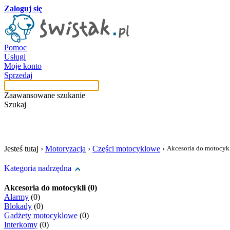
Zaloguj się
Pomoc
Usługi
Moje konto
Sprzedaj
Zaawansowane szukanie
Szukaj
szukaj w tej kategori
Jesteś tutaj ›
Motoryzacja
›
Części motocyklowe
›
Akcesoria do motocyk
Kategoria nadrzędna
Akcesoria do motocykli (0)
Alarmy
(0)
Blokady
(0)
Gadżety motocyklowe
(0)
Interkomy
(0)