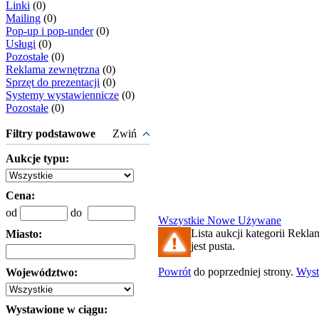
Linki
(0)
Mailing
(0)
Pop-up i pop-under
(0)
Usługi
(0)
Pozostałe
(0)
Reklama zewnętrzna
(0)
Sprzęt do prezentacji
(0)
Systemy wystawiennicze
(0)
Pozostałe
(0)
Filtry podstawowe
Zwiń
Aukcje typu:
Cena:
od
do
Wszystkie
Nowe
Używane
Lista aukcji kategorii Rekla
Miasto:
jest pusta.
Powrót
do poprzedniej strony.
Wys
Województwo:
Wystawione w ciągu: