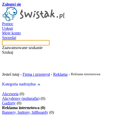
Zaloguj się
Pomoc
Usługi
Moje konto
Sprzedaj
Zaawansowane szukanie
Szukaj
szukaj w tej kategori
Jesteś tutaj ›
Firma i przemysł
›
Reklama
›
Reklama internetowa
Kategoria nadrzędna
Akcesoria
(0)
Akcydensy (poligrafia)
(0)
Gadżety
(0)
Reklama internetowa (0)
Bannery, buttony, billboardy
(0)