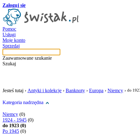
Zaloguj się
Pomoc
Usługi
Moje konto
Sprzedaj
Zaawansowane szukanie
Szukaj
szukaj w tej kategori
Jesteś tutaj ›
Antyki i kolekcje
›
Banknoty
›
Europa
›
Niemcy
›
do 192
Kategoria nadrzędna
Niemcy
(0)
1924 - 1945
(0)
do 1923 (0)
Po 1945
(0)