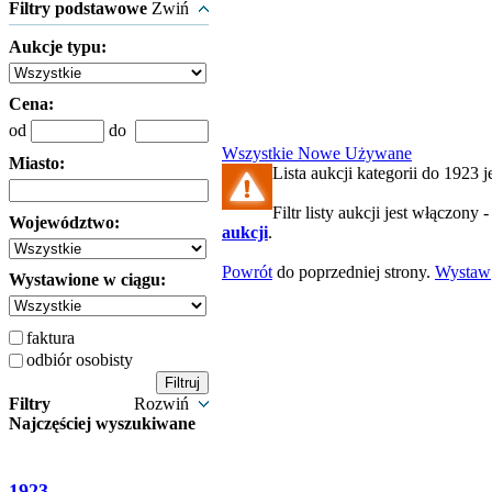
Filtry podstawowe
Zwiń
Aukcje typu:
Cena:
od
do
Wszystkie
Nowe
Używane
Miasto:
Lista aukcji kategorii do 1923 je
Filtr listy aukcji jest włączony 
Województwo:
aukcji
.
Powrót
do poprzedniej strony.
Wystaw
Wystawione w ciągu:
faktura
odbiór osobisty
Filtry
Rozwiń
Najczęściej wyszukiwane
1923