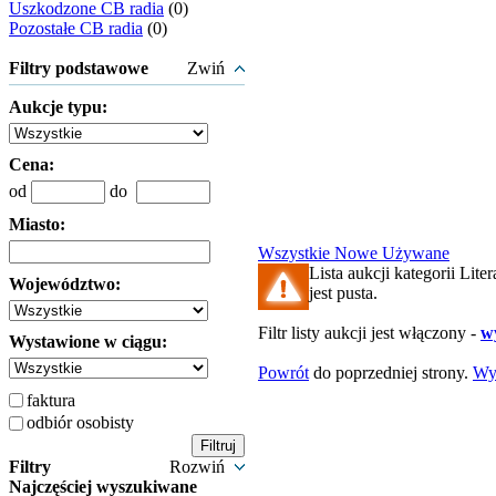
Uszkodzone CB radia
(0)
Pozostałe CB radia
(0)
Filtry podstawowe
Zwiń
Aukcje typu:
Cena:
od
do
Miasto:
Wszystkie
Nowe
Używane
Lista aukcji kategorii Liter
Województwo:
jest pusta.
Filtr listy aukcji jest włączony -
wy
Wystawione w ciągu:
Powrót
do poprzedniej strony.
Wy
faktura
odbiór osobisty
Filtry
Rozwiń
Najczęściej wyszukiwane