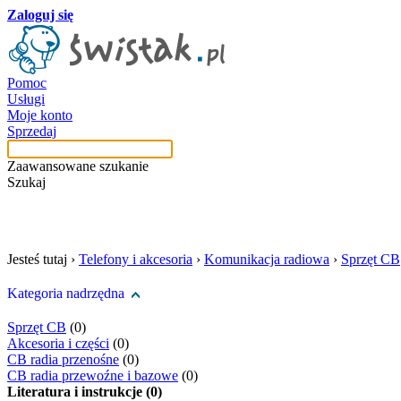
Zaloguj się
Pomoc
Usługi
Moje konto
Sprzedaj
Zaawansowane szukanie
Szukaj
szukaj w tej kategori
Jesteś tutaj ›
Telefony i akcesoria
›
Komunikacja radiowa
›
Sprzęt CB
Kategoria nadrzędna
Sprzęt CB
(0)
Akcesoria i części
(0)
CB radia przenośne
(0)
CB radia przewoźne i bazowe
(0)
Literatura i instrukcje (0)