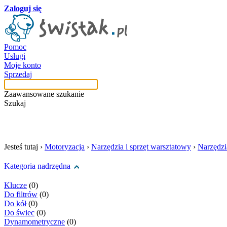
Zaloguj się
Pomoc
Usługi
Moje konto
Sprzedaj
Zaawansowane szukanie
Szukaj
szukaj w tej kategori
Jesteś tutaj ›
Motoryzacja
›
Narzędzia i sprzęt warsztatowy
›
Narzędzi
Kategoria nadrzędna
Klucze
(0)
Do filtrów
(0)
Do kół
(0)
Do świec
(0)
Dynamometryczne
(0)