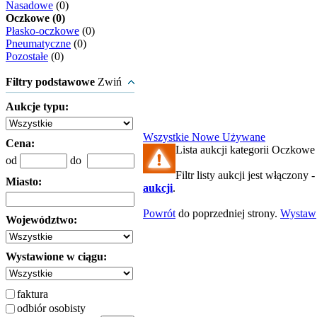
Nasadowe
(0)
Oczkowe (0)
Płasko-oczkowe
(0)
Pneumatyczne
(0)
Pozostałe
(0)
Filtry podstawowe
Zwiń
Aukcje typu:
Wszystkie
Nowe
Używane
Cena:
Lista aukcji kategorii Oczkowe 
od
do
Filtr listy aukcji jest włączony 
Miasto:
aukcji
.
Powrót
do poprzedniej strony.
Wystaw
Województwo:
Wystawione w ciągu:
faktura
odbiór osobisty