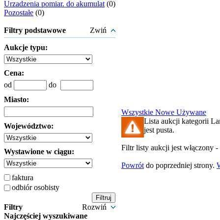
Urzadzenia pomiar. do akumulat
(0)
Pozostałe
(0)
Filtry podstawowe
Zwiń
Aukcje typu:
Cena:
od
do
Miasto:
Wszystkie
Nowe
Używane
Lista aukcji kategorii 
Województwo:
jest pusta.
Filtr listy aukcji jest włączony -
Wystawione w ciągu:
Powrót
do poprzedniej strony.
faktura
odbiór osobisty
Filtry
Rozwiń
Najczęściej wyszukiwane