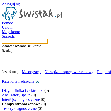
Zaloguj się
Pomoc
Usługi
Moje konto
Sprzedaj
Zaawansowane szukanie
Szukaj
szukaj w tej kategori
Jesteś tutaj ›
Motoryzacja
›
Narzędzia i sprzęt warsztatowy
›
Diagn. si
Kategoria nadrzędna
Diagn. silnika i elektroniki
(0)
Analizatory spalin
(0)
Interfejsy diagnostyczne
(0)
Lampy stroboskopowe (0)
Testery diagnostyczne
(0)