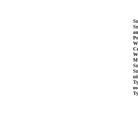
Sz
Sz
au
Po
Wy
C
W
Mi
Sz
Sz
uż
Ty
os
Ty