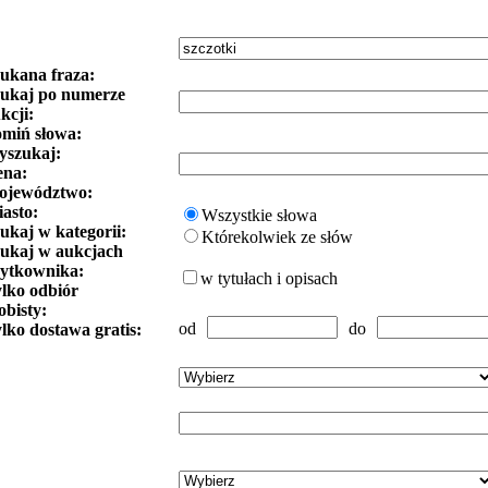
ukana fraza:
ukaj po numerze
kcji:
miń słowa:
szukaj:
ena:
ojewództwo:
asto:
Wszystkie słowa
ukaj w kategorii:
Którekolwiek ze słów
ukaj w aukcjach
ytkownika:
w tytułach i opisach
lko odbiór
obisty:
od
do
lko dostawa gratis: