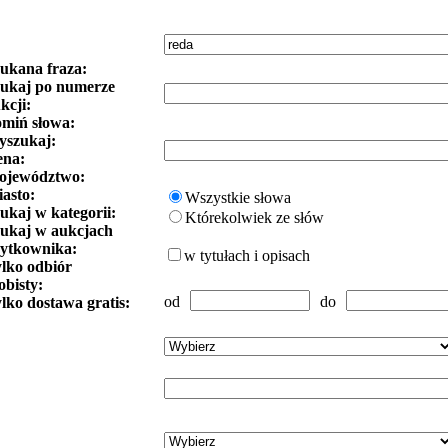
ukana fraza:
ukaj po numerze
kcji:
miń słowa:
szukaj:
ena:
ojewództwo:
asto:
Wszystkie słowa
ukaj w kategorii:
Którekolwiek ze słów
ukaj w aukcjach
ytkownika:
w tytułach i opisach
lko odbiór
obisty:
od
do
lko dostawa gratis: