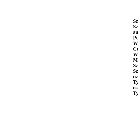
Sz
Sz
au
Po
Wy
C
W
Mi
Sz
Sz
uż
Ty
os
Ty