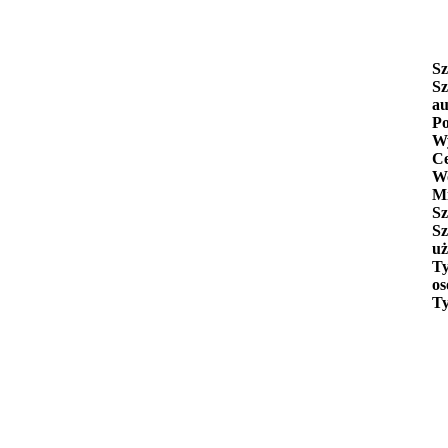
Sz
Sz
au
Po
Wy
C
W
Mi
Sz
Sz
uż
Ty
os
Ty