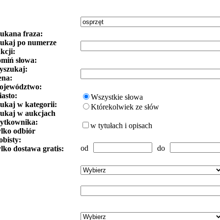
ukana fraza:
ukaj po numerze
kcji:
miń słowa:
szukaj:
ena:
ojewództwo:
asto:
Wszystkie słowa
ukaj w kategorii:
Którekolwiek ze słów
ukaj w aukcjach
ytkownika:
w tytułach i opisach
lko odbiór
obisty:
od
do
lko dostawa gratis: