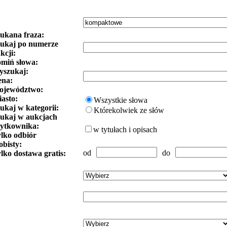
ukana fraza:
ukaj po numerze
kcji:
miń słowa:
szukaj:
ena:
ojewództwo:
asto:
Wszystkie słowa
ukaj w kategorii:
Którekolwiek ze słów
ukaj w aukcjach
ytkownika:
w tytułach i opisach
lko odbiór
obisty:
od
do
lko dostawa gratis: