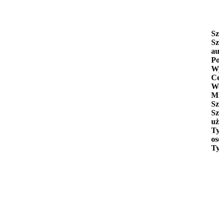
Sz
Sz
au
Po
Wy
C
W
Mi
Sz
Sz
uż
Ty
os
Ty