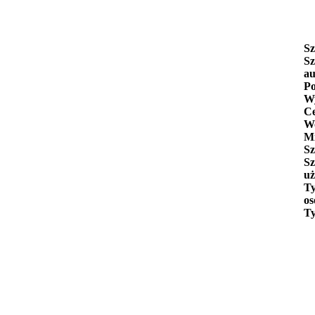
Sz
Sz
au
Po
Wy
C
W
Mi
Sz
Sz
uż
Ty
os
Ty