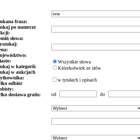
ukana fraza:
ukaj po numerze
kcji:
miń słowa:
szukaj:
ena:
ojewództwo:
asto:
Wszystkie słowa
ukaj w kategorii:
Którekolwiek ze słów
ukaj w aukcjach
ytkownika:
w tytułach i opisach
lko odbiór
obisty:
od
do
lko dostawa gratis: