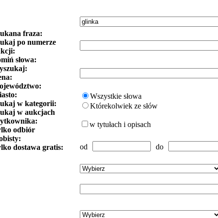
ukana fraza:
ukaj po numerze
kcji:
miń słowa:
szukaj:
ena:
ojewództwo:
asto:
Wszystkie słowa
ukaj w kategorii:
Którekolwiek ze słów
ukaj w aukcjach
ytkownika:
w tytułach i opisach
lko odbiór
obisty:
od
do
lko dostawa gratis: