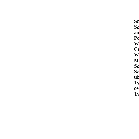
Sz
Sz
au
Po
Wy
C
W
Mi
Sz
Sz
uż
Ty
os
Ty