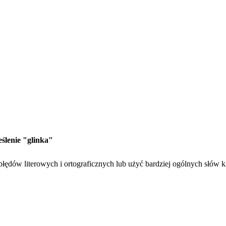
eślenie "glinka"
łędów literowych i ortograficznych lub użyć bardziej ogólnych słów k