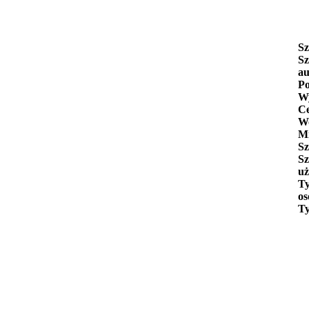
Sz
Sz
au
Po
Wy
C
W
Mi
Sz
Sz
uż
Ty
os
Ty