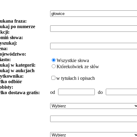
ukana fraza:
ukaj po numerze
kcji:
miń słowa:
szukaj:
ena:
ojewództwo:
asto:
Wszystkie słowa
ukaj w kategorii:
Którekolwiek ze słów
ukaj w aukcjach
ytkownika:
w tytułach i opisach
lko odbiór
obisty:
od
do
lko dostawa gratis: