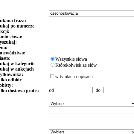
ukana fraza:
ukaj po numerze
kcji:
miń słowa:
szukaj:
ena:
ojewództwo:
asto:
Wszystkie słowa
ukaj w kategorii:
Którekolwiek ze słów
ukaj w aukcjach
ytkownika:
w tytułach i opisach
lko odbiór
obisty:
od
do
lko dostawa gratis: