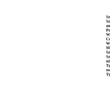
Sz
Sz
au
Po
Wy
C
W
Mi
Sz
Sz
uż
Ty
os
Ty