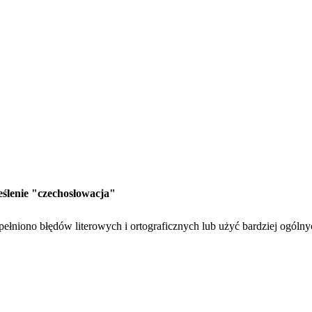
eślenie "czechosłowacja"
ełniono błędów literowych i ortograficznych lub użyć bardziej ogóln