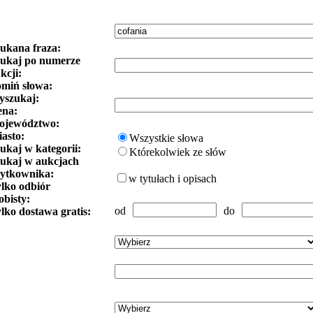
ukana fraza:
ukaj po numerze
kcji:
miń słowa:
szukaj:
ena:
ojewództwo:
asto:
Wszystkie słowa
ukaj w kategorii:
Którekolwiek ze słów
ukaj w aukcjach
ytkownika:
w tytułach i opisach
lko odbiór
obisty:
od
do
lko dostawa gratis: