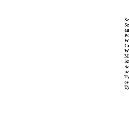
Sz
Sz
au
Po
Wy
C
W
Mi
Sz
Sz
uż
Ty
os
Ty