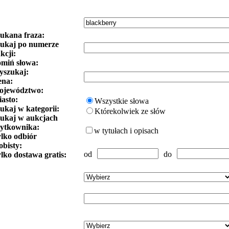
ukana fraza:
ukaj po numerze
kcji:
miń słowa:
szukaj:
ena:
ojewództwo:
asto:
Wszystkie słowa
ukaj w kategorii:
Którekolwiek ze słów
ukaj w aukcjach
ytkownika:
w tytułach i opisach
lko odbiór
obisty:
od
do
lko dostawa gratis: