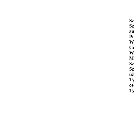
Sz
Sz
au
Po
Wy
C
W
Mi
Sz
Sz
uż
Ty
os
Ty