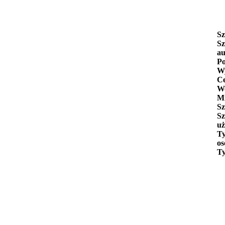
Sz
Sz
au
Po
Wy
C
W
Mi
Sz
Sz
uż
Ty
os
Ty