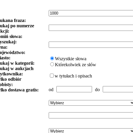
ukana fraza:
ukaj po numerze
kcji:
miń słowa:
szukaj:
ena:
ojewództwo:
asto:
Wszystkie słowa
ukaj w kategorii:
Którekolwiek ze słów
ukaj w aukcjach
ytkownika:
w tytułach i opisach
lko odbiór
obisty:
od
do
lko dostawa gratis: